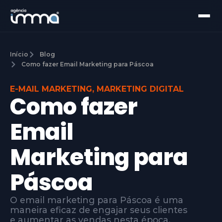
Início
Blog
Como fazer Email Marketing para Páscoa
E-MAIL MARKETING
,
MARKETING DIGITAL
Como fazer
Email
Marketing para
Páscoa
O email marketing para Páscoa é uma
maneira eficaz de engajar seus clientes
e aumentar as vendas nesta época.