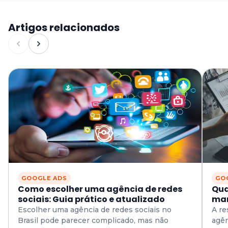
Artigos relacionados
GOOGLE ADS
GO
Como escolher uma agência de redes
Qua
sociais: Guia prático e atualizado
mar
pre
Escolher uma agência de redes sociais no
A re
Brasil pode parecer complicado, mas não
agên