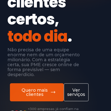
clientes
certos,
todo dia
.
Não precisa de uma equipe
enorme nem de um orçamento
milionário. Com a estratégia
certa, sua PME cresce online de
forma previsível — sem
desperdício.
Quero mais
Ver
clientes
serviços
+300 empresas já confiam na