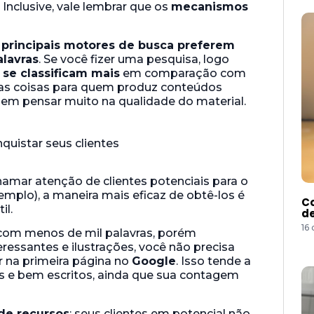
Inclusive, vale lembrar que os
mecanismos
 principais motores de busca preferem
lavras
. Se você fizer uma pesquisa, logo
 se classificam mais
em comparação com
e as coisas para quem produz conteúdos
 sem pensar muito na qualidade do material.
amar atenção de clientes potenciais para o
xemplo), a maneira mais eficaz de obtê-los é
Co
il.
de
16
á com menos de mil palavras, porém
ressantes e ilustrações, você não precisa
r na primeira página no
Google
. Isso tende a
s e bem escritos, ainda que sua contagem
de recursos
: seus clientes em potencial não