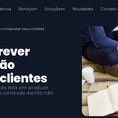
gência
Serviços
Soluções
Novidades
Contato
o conquistar seus clientes
rever
vão
clientes
údo está em produzir
u conteúdo escrito não