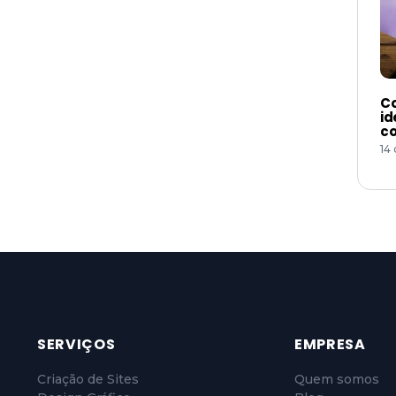
Co
id
co
14
SERVIÇOS
EMPRESA
Criação de Sites
Quem somos