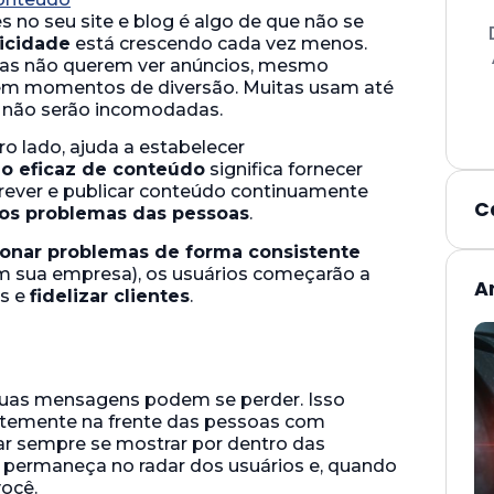
s no seu site e blog é algo de que não se
icidade
está crescendo cada vez menos.
oas não querem ver anúncios, mesmo
em momentos de diversão. Muitas usam até
e não serão incomodadas.
tro lado, ajuda a estabelecer
o eficaz de conteúdo
significa fornecer
rever e publicar conteúdo continuamente
C
 os problemas das pessoas
.
ionar problemas de forma consistente
om sua empresa), os usuários começarão a
A
os e
fidelizar clientes
.
 suas mensagens podem se perder. Isso
antemente na frente das pessoas com
ar sempre se mostrar por dentro das
permaneça no radar dos usuários e, quando
você.