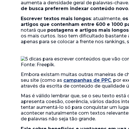
aumenta a densidade geral de palavras-chave. 
de busca preferem indexar conteúdo novo
.
Escrever textos mais longos
: atualmente,
os
artigos que contenham entre 600 e 1000 pa
notará que
postagens e artigos mais longos
os mais curtos. Isso tem dificultado bastant
apenas para se colocar a frente nos rankings,
Embora existam muitas outras maneiras de ch
seu site (como as
campanhas de PPC
, por e
através da escrita de conteúdo de qualidade út
Mas é válido lembrar que, se o seu texto est
apresenta coesão, coerência, vários dados inte
tentar aumentá-lo só para conquistar um luga
acontecer naturalmente com textos relevante
de palavras não seja tão grande.
Fale sobre benefícios e vantagens em vez 