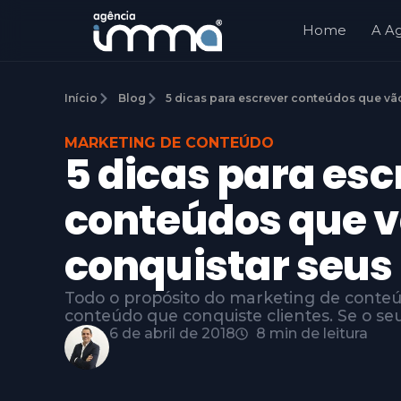
Home
A A
Início
Blog
5 dicas para escrever conteúdos que vã
MARKETING DE CONTEÚDO
5 dicas para esc
conteúdos que 
conquistar seus 
Todo o propósito do marketing de conte
conteúdo que conquiste clientes. Se o se
6 de abril de 2018
8 min de leitura