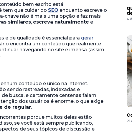
 conteúdo bem escrito está
Qu
ê tem que cuidar do
SEO
enquanto escreve o
de
ra-chave não é mais uma opção e faz mais
4 
ras similares
,
escreva naturalmente
e
s e de qualidade é essencial para
gerar
uário encontra um conteúdo que realmente
 continuar navegando no site é imensa (assim
.
 nenhum conteúdo é único na internet.
ão sendo rastreadas, indexadas e
s de busca, e certamente centenas falam
tenção dos usuários é enorme, o que exige
te de regular
.
Co
 concorrentes porque muitos deles estão
21
 disso, se você está sempre publicando,
spectos de seus tópicos de discussão e