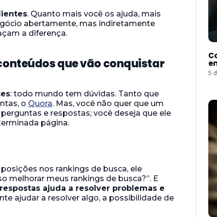
lientes
. Quanto mais você os ajuda, mais
egócio abertamente, mas indiretamente
açam a diferença.
Co
 conteúdos que vão conquistar
e
5 
tes
: todo mundo tem dúvidas. Tanto que
ntas, o
Quora
. Mas, você não quer que um
e perguntas e respostas; você deseja que ele
eterminada página.
 posições nos rankings de busca, ele
o melhorar meus rankings de busca?”. E
respostas ajuda a resolver problemas e
nte ajudar a resolver algo, a possibilidade de