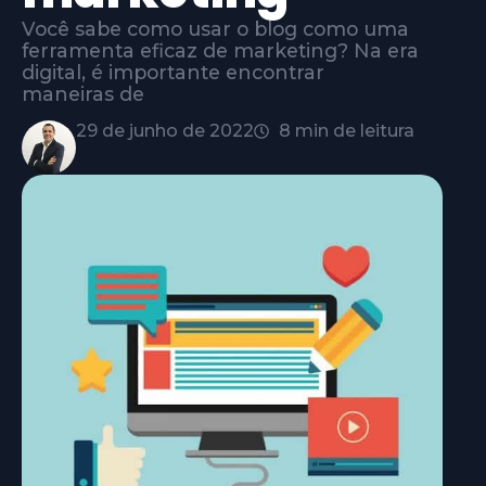
Você sabe como usar o blog como uma
ferramenta eficaz de marketing? Na era
digital, é importante encontrar
maneiras de
29 de junho de 2022
8 min de leitura