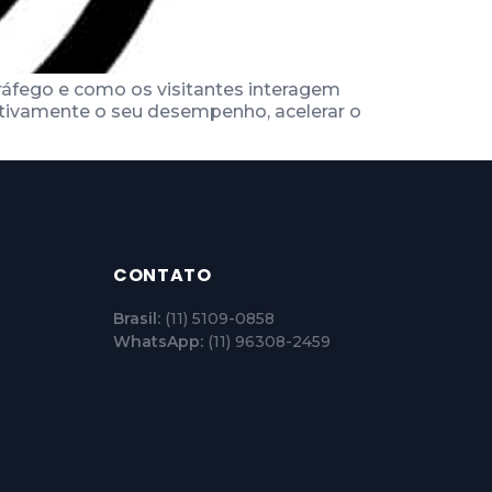
tráfego e como os visitantes interagem
cativamente o seu desempenho, acelerar o
CONTATO
Brasil:
(11) 5109-0858
WhatsApp:
(11) 96308-2459