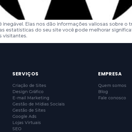
 é inegável. Elas nos dão informações valiosas sobre o 
s estatísticas do seu site você pode melhorar signifi
 visitantes.
SERVIÇOS
EMPRESA
Criação de Sites
Quem somos
Design Gráfico
Blog
E-mail Marketing
Fale conosco
Gestão de Mídias Sociais
Gestão de Sites
Google Ads
Lojas Virtuais
SEO