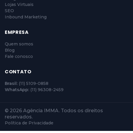
Lojas Virtuais
SEO
Inbound Marketing
EMPRESA
Quem somos
Blog
Fale conosco
CONTATO
Brasil:
(11) 5109-0858
WhatsApp:
(11) 96308-2459
© 2026 Agência IMMA. Todos os direitos
reservados.
Política de Privacidade