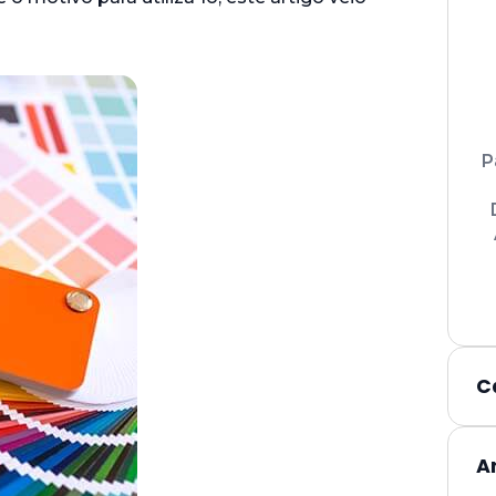
P
C
A