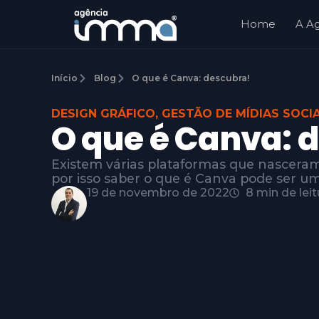
Home
A A
Início
Blog
O que é Canva: descubra!
DESIGN GRÁFICO
,
GESTÃO DE MÍDIAS SOCIA
O que é Canva: 
Existem várias plataformas que nasceram p
por isso saber o que é Canva pode ser u
19 de novembro de 2022
8 min de leit