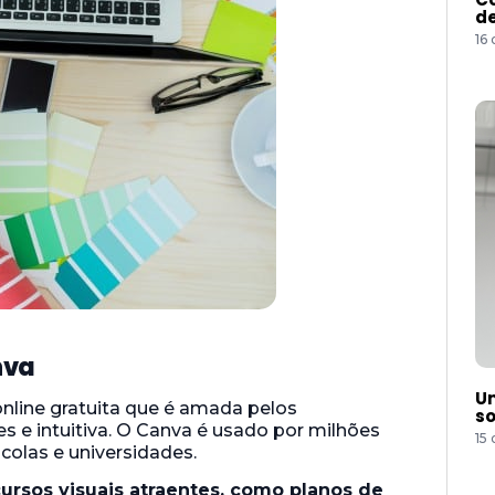
de
16
nva
Um
nline gratuita que é amada pelos
so
es e intuitiva. O Canva é usado por milhões
15
olas e universidades.
cursos visuais atraentes, como planos de