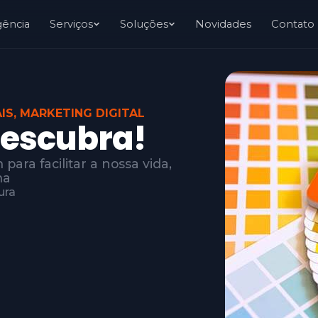
gência
Serviços
Soluções
Novidades
Contato
IS
,
MARKETING DIGITAL
descubra!
ara facilitar a nossa vida,
ma
ura