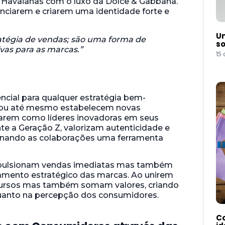
da Havaianas com o luxo da Dolce & Gabbana.
nciarem e criarem uma identidade forte e
Um
atégia de vendas; são uma forma de
so
ivas para as marcas.”
15
ncial para qualquer estratégia bem-
m ou até mesmo estabelecem novas
narem como líderes inovadoras em seus
te a Geração Z, valorizam autenticidade e
rnando as colaborações uma ferramenta
pulsionam vendas imediatas mas também
mento estratégico das marcas. Ao unirem
cursos mas também somam valores, criando
quanto na percepção dos consumidores.
Co