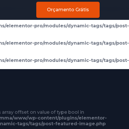
s/elementor-pro/modules/dynamic-tags/tags/post-
Orçamento Grátis
s/elementor-pro/modules/dynamic-tags/tags/post-
s/elementor-pro/modules/dynamic-tags/tags/post-
s/elementor-pro/modules/dynamic-tags/tags/post-
s array offset on value of type bool in
imma/www/wp-content/plugins/elementor-
namic-tags/tags/post-featured-image.php