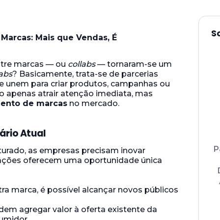
S
Marcas: Mais que Vendas, É
ntre marcas — ou
collabs
— tornaram-se um
labs
? Basicamente, trata-se de parcerias
se unem para criar produtos, campanhas ou
não apenas atrair atenção imediata, mas
ento de marcas
no mercado.
rio Atual
P
urado, as empresas precisam inovar
rações oferecem uma oportunidade única
tra marca, é possível alcançar novos públicos
odem agregar valor à oferta existente da
umidor.