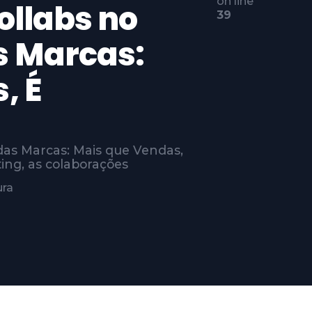
on line
ollabs no
39
s Marcas:
, É
as Marcas: Mais que Vendas,
ing, as colaborações
ura