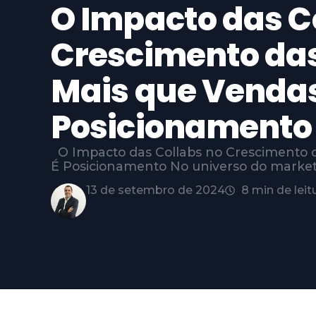
O Impacto das C
Crescimento da
Mais que Vendas
Posicionamento
O Impacto das Collabs no Crescimento d
É Posicionamento No universo do market
13 de setembro de 2024
8 min de leit