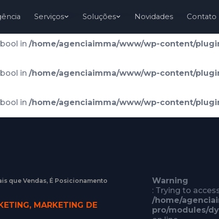
 bool in
/home/agenciaimma/www/wp-content/plugin
gência
Serviços
Soluções
Novidades
Contato
 bool in
/home/agenciaimma/www/wp-content/plugin
 bool in
/home/agenciaimma/www/wp-content/plugin
 bool in
/home/agenciaimma/www/wp-content/plugin
Warning
ais que Vendas, É Posicionamento
: Trying to acces
/home/agencia
KETING
,
MARKETING DE
pro/modules/dy