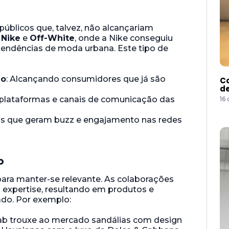
úblicos que, talvez, não alcançariam
e
Nike
e
Off-White
, onde a Nike conseguiu
tendências de moda urbana. Este tipo de
do
: Alcançando consumidores que já são
Co
de
 plataformas e canais de comunicação das
16
cos que geram buzz e engajamento nas redes
o
 para manter-se relevante. As colaborações
 expertise, resultando em produtos e
do. Por exemplo:
llab trouxe ao mercado sandálias com design