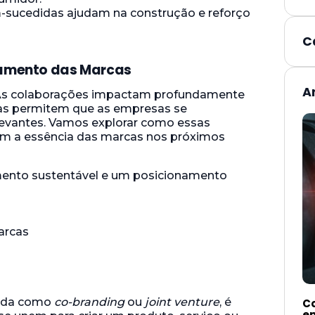
-sucedidas ajudam na construção e reforço
C
namento das Marcas
A
 As colaborações impactam profundamente
as permitem que as empresas se
levantes. Vamos explorar como essas
am a essência das marcas nos próximos
mento sustentável e um posicionamento
cida como
co-branding
ou
joint venture
, é
Co
e