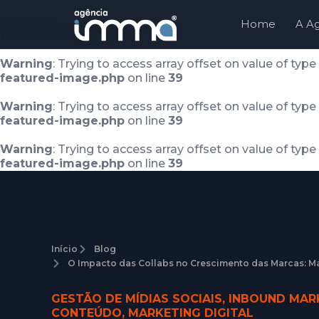
Warning
: Trying to access array offset on value of type
Home
A A
featured-image.php
on line
39
Warning
: Trying to access array offset on value of type
featured-image.php
on line
39
Warning
: Trying to access array offset on value of type
featured-image.php
on line
39
Warning
: Trying to access array offset on value of type
featured-image.php
on line
39
Início
Blog
O Impacto das Collabs no Crescimento das Marcas: M
GESTÃO DE MÍDIAS SOCIAIS
,
INBOUND MAR
CONTEÚDO
,
MARKETING DIGITAL