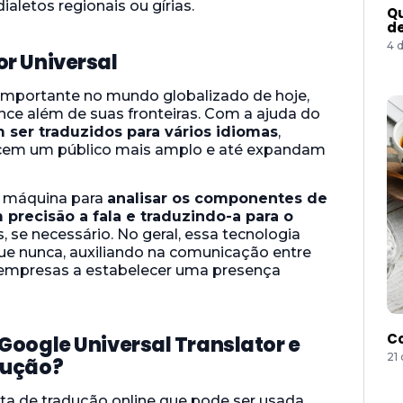
letos regionais ou gírias.
Qu
de
4 
r Universal
 importante no mundo globalizado de hoje,
ce além de suas fronteiras. Com a ajuda do
 ser traduzidos para vários idiomas
,
ncem um público mais amplo e até expandam
e máquina para
analisar os componentes de
 precisão a fala e traduzindo-a para o
, se necessário. No geral, essa tecnologia
que nunca, auxiliando na comunicação entre
s empresas a estabelecer uma presença
Co
Google Universal Translator e
21
dução?
ta de tradução online que pode ser usada