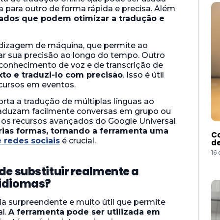
a para outro de forma rápida e precisa. Além
ados que podem otimizar a tradução e
dizagem de máquina, que permite ao
ar sua precisão ao longo do tempo. Outro
conhecimento de voz e de transcrição de
to e traduzi-lo com precisão
. Isso é útil
scursos em eventos.
orta a tradução de múltiplas línguas ao
aduzam facilmente conversas em grupo ou
os recursos avançados do Google Universal
árias formas, tornando a ferramenta uma
Co
 redes sociais
é crucial.
de
16
de substituir realmente a
 idiomas?
ia surpreendente e muito útil que permite
al.
A ferramenta pode ser utilizada em