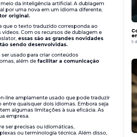
eio da inteligência artificial. A dublagem
inal por uma nova em um idioma diferente,
r original.
nte que o texto traduzido corresponda ao
Co
s vídeos. Com os recursos de dublagem e
e
slator,
essas são as grandes novidades
5 
stão sendo desenvolvidas.
 ser usado para criar conteúdos
diomas, além de
facilitar a comunicação
on-line amplamente usado que pode traduzir
 entre quaisquer dois idiomas. Embora seja
tem algumas limitações à sua eficácia. As
ua empresa.
ser precisas ou idiomáticas,
lexas ou terminologia técnica. Além disso,