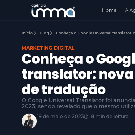
Home
A A
Início
Blog
Conheça o Google Universal translator: 
MARKETING DIGITAL
Conheça o Googl
translator: nov
de tradução
O Google Universal Translator foi anunci
2023, sendo revelado que o mesmo utiliz
19 de maio de 2023
8 min de leitura