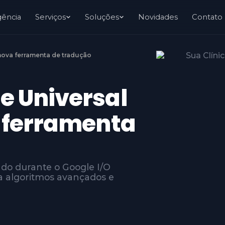
gência
Serviços
Soluções
Novidades
Contato
nova ferramenta de tradução
e Universal
a ferramenta
ado durante o Google I/O
a algoritmos avançados e