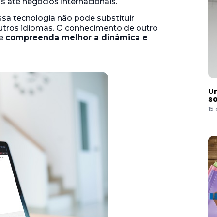
s até negócios internacionais.
sa tecnologia não pode substituir
tros idiomas. O conhecimento de outro
 e
compreenda melhor a dinâmica e
Um
so
15