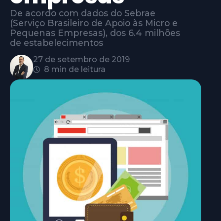
De acordo com dados do Sebrae
(Serviço Brasileiro de Apoio às Micro e
Pequenas Empresas), dos 6.4 milhões
de estabelecimentos
27 de setembro de 2019
8 min de leitura