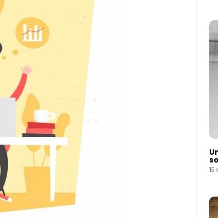
Um
so
15