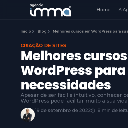
Home
A A
Início
Blog
Melhores cursos em WordPress para su
CRIAÇÃO DE SITES
Melhores curso
WordPress para
necessidades
Apesar de ser fácil e intuitivo, conhecer
WordPress pode facilitar muito a sua vida
19 de setembro de 2022
8 min de leit