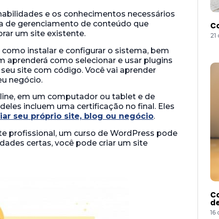
abilidades e os conhecimentos necessários
ema de gerenciamento de conteúdo que
Co
rar um site existente.
21
omo instalar e configurar o sistema, bem
m aprenderá como selecionar e usar plugins
seu site com código. Você vai aprender
eu negócio.
line, em um computador ou tablet e de
deles incluem uma certificação no final. Eles
iar seu próprio site, blog ou negócio
.
ite profissional, um curso de WordPress pode
idades certas, você pode criar um site
Co
de
16