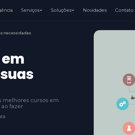
gência
Serviços
Soluções
Novidades
Contato
as necessidades
s em
 suas
 os melhores cursos em
 ao fazer
ura