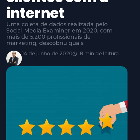
internet
Uma coleta de dados realizada pelo
Social Media Examiner em 2020, com
mais de 5.200 profissionais de
marketing, descobriu quais
14 de junho de 2020
8 min de leitura