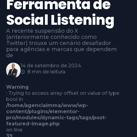
Ferramenta de
Social Listening
A recente suspensão do X
(anteriormente conhecido como
Twitter) trouxe um cenário desafiador
para agências e marcas que dependem
de
14 de setembro de 2024
8 min de leitura
Warning
: Trying to access array offset on value of type
bool in
/home/agenciaimma/www/wp-
content/plugins/elementor-
pro/modules/dynamic-tags/tags/post-
featured-image.php
on line
39