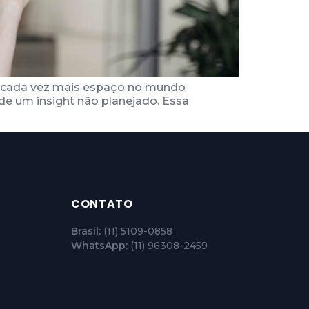
o cada vez mais espaço no mundo
 de um insight não planejado. Essa
CONTATO
Brasil:
(11) 5109-0858
WhatsApp:
(11) 96308-2459