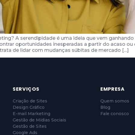
eting? A serendipidade é uma ideia que vem ganhand
contrar oportunidades inesperadas a partir do acaso ou
 trata de lidar com mudanças súbitas de mercado […]
SERVIÇOS
EMPRESA
Criação de Sites
Quem somos
Design Gráfico
Blog
E-mail Marketing
Fale conosco
Gestão de Mídias Sociais
Gestão de Sites
Google Ads