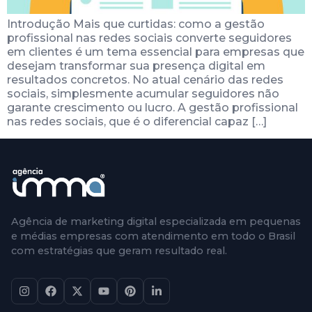
Introdução Mais que curtidas: como a gestão
profissional nas redes sociais converte seguidores
em clientes é um tema essencial para empresas que
desejam transformar sua presença digital em
resultados concretos. No atual cenário das redes
sociais, simplesmente acumular seguidores não
garante crescimento ou lucro. A gestão profissional
nas redes sociais, que é o diferencial capaz […]
Agência de marketing digital especializada em pequenas
e médias empresas com atendimento em todo o Brasil
com estratégias que geram resultado real.