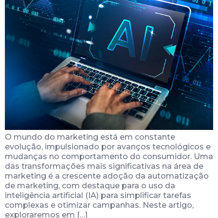
O mundo do marketing está em constante
evolução, impulsionado por avanços tecnológicos e
mudanças no comportamento do consumidor. Uma
das transformações mais significativas na área de
marketing é a crescente adoção da automatização
de marketing, com destaque para o uso da
inteligência artificial (IA) para simplificar tarefas
complexas e otimizar campanhas. Neste artigo,
exploraremos em […]