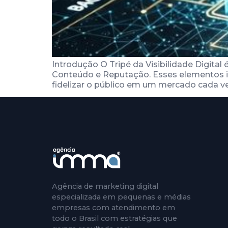
Introdução O Tripé da Visibilidade Digital 
Conteúdo e Reputação. Esses elementos int
fidelizar o público em um mercado cada ve
Agência de marketing digital
especializada em pequenas e médias
empresas com atendimento em
todo o Brasil com estratégias que