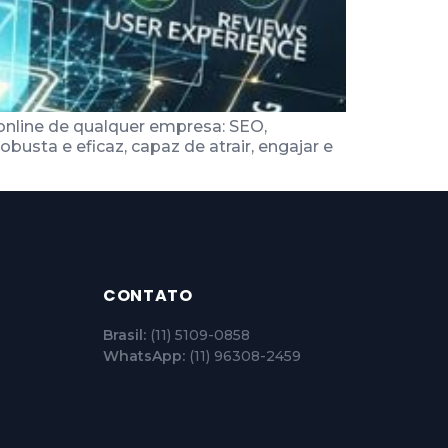
o online de qualquer empresa: SEO,
sta e eficaz, capaz de atrair, engajar e
CONTATO
Brasil:
(11) 5109-0858
WhatsApp:
(11) 96308-2459