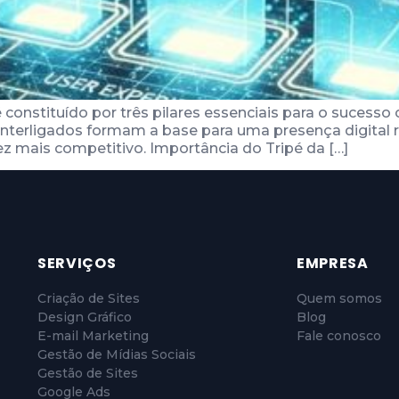
é constituído por três pilares essenciais para o sucess
erligados formam a base para uma presença digital robu
z mais competitivo. Importância do Tripé da […]
SERVIÇOS
EMPRESA
Criação de Sites
Quem somos
Design Gráfico
Blog
E-mail Marketing
Fale conosco
Gestão de Mídias Sociais
Gestão de Sites
Google Ads