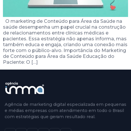
O marketing de Conteúdo para Área da Saúde na
saúde desempenha um papel crucial na construção
de relacionamentos entre clínicas médicas e
pacientes. Essa estratégia não apenas informa, mas
também educa e engaja, criando uma conexão mais
forte com o público-alvo. Importância do Marketing
de Conteúdo para Área da Saúde Educação do
Paciente: O […]
Agência de marketing digital especializada em pequenas
e médias empresas com atendimento em todo o Brasil
com estratégias que geram resultado real.