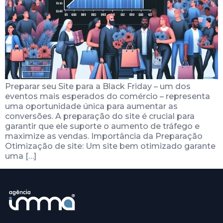
Preparar seu Site para a Black Friday – um dos
eventos mais esperados do comércio – representa
uma oportunidade única para aumentar as
conversões. A preparação do site é crucial para
garantir que ele suporte o aumento de tráfego e
maximize as vendas. Importância da Preparação
Otimização de site: Um site bem otimizado garante
uma […]