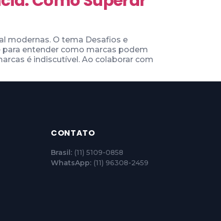
ncia: Como Superar
tal modernas. O tema Desafios e
nte para entender como marcas podem
arcas é indiscutível. Ao colaborar com
CONTATO
Brasil:
(11) 5109-0858
WhatsApp:
(11) 96308-2459