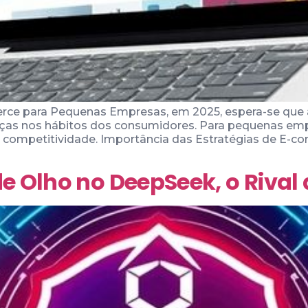
ce para Pequenas Empresas, em 2025, espera-se que a
ças nos hábitos dos consumidores. Para pequenas empr
ir competitividade. Importância das Estratégias de E
de Olho no DeepSeek, o Riva