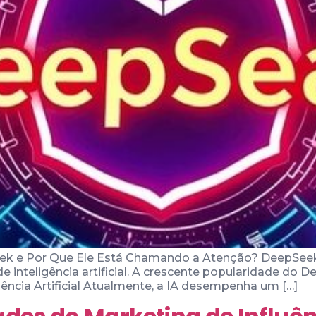
eek e Por Que Ele Está Chamando a Atenção? DeepSeek
inteligência artificial. A crescente popularidade do De
igência Artificial Atualmente, a IA desempenha um […]