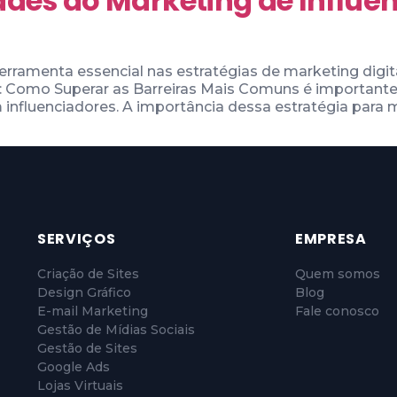
ades do Marketing de Influê
erramenta essencial nas estratégias de marketing digi
a: Como Superar as Barreiras Mais Comuns é importa
 influenciadores. A importância dessa estratégia para m
SERVIÇOS
EMPRESA
Criação de Sites
Quem somos
Design Gráfico
Blog
E-mail Marketing
Fale conosco
Gestão de Mídias Sociais
Gestão de Sites
Google Ads
Lojas Virtuais