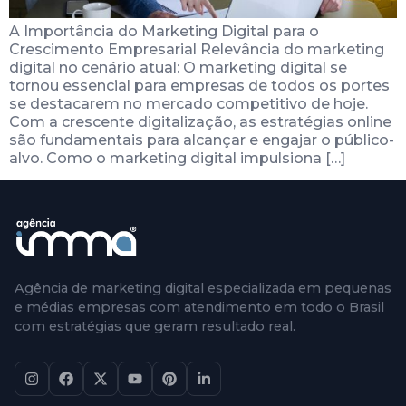
A Importância do Marketing Digital para o
Crescimento Empresarial Relevância do marketing
digital no cenário atual: O marketing digital se
tornou essencial para empresas de todos os portes
se destacarem no mercado competitivo de hoje.
Com a crescente digitalização, as estratégias online
são fundamentais para alcançar e engajar o público-
alvo. Como o marketing digital impulsiona […]
Agência de marketing digital especializada em pequenas
e médias empresas com atendimento em todo o Brasil
com estratégias que geram resultado real.