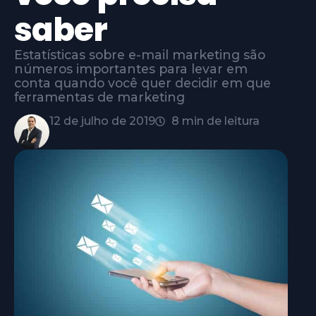
saber
Estatísticas sobre e-mail marketing são
números importantes para levar em
conta quando você quer decidir em que
ferramentas de marketing
12 de julho de 2019
8 min de leitura