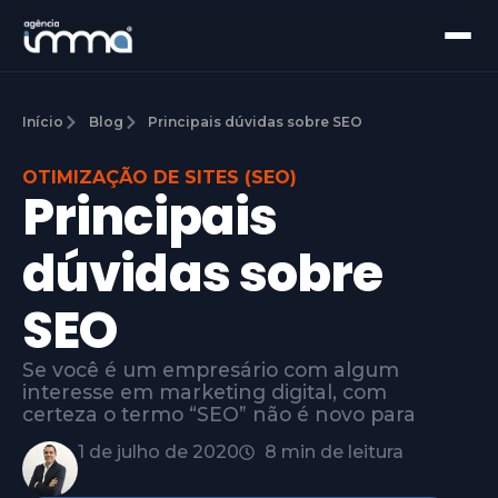
Início
Blog
Principais dúvidas sobre SEO
OTIMIZAÇÃO DE SITES (SEO)
Principais
dúvidas sobre
SEO
Se você é um empresário com algum
interesse em marketing digital, com
certeza o termo “SEO” não é novo para
1 de julho de 2020
8 min de leitura