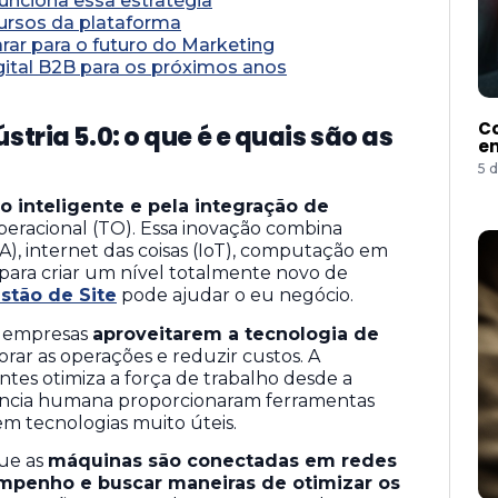
unciona essa estratégia
ursos da plataforma
ar para o futuro do Marketing
gital B2B para os próximos anos
Co
stria 5.0: o que é e quais são as
e
5 
 inteligente e pela integração de
operacional (TO). Essa inovação combina
 (IA), internet das coisas (IoT), computação em
e para criar um nível totalmente novo de
stão de Site
pode ajudar o eu negócio.
s empresas
aproveitarem a tecnologia de
orar as operações e reduzir custos. A
tes otimiza a força de trabalho desde a
ligência humana proporcionaram ferramentas
em tecnologias muito úteis.
que as
máquinas são conectadas em redes
penho e buscar maneiras de otimizar os