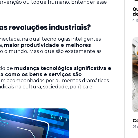
tervenção ou toque humano. Entender esse
Qu
de
4 
as revoluções industriais?
onectada, na qual tecnologias inteligentes
a,
maior produtividade e melhores
 o mundo. Mas o que são exatamente as
odo de
mudança tecnológica significativa e
a como os bens e serviços são
oram acompanhadas por aumentos dramáticos
cais na cultura, sociedade, política e
Co
21