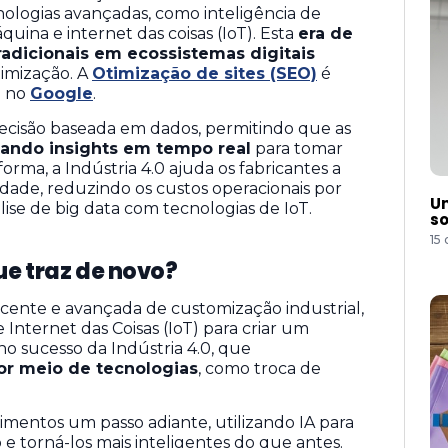
nologias avançadas, como inteligência de
quina e internet das coisas (IoT). Esta
era de
radicionais em ecossistemas digitais
timização. A
Otimização de sites (SEO)
é
m no
Google
.
decisão baseada em dados, permitindo que as
tando insights em tempo real
para tomar
orma, a Indústria 4.0 ajuda os fabricantes a
dade, reduzindo os custos operacionais por
Um
ise de big data com tecnologias de IoT.
so
15
ue traz de novo?
ecente e avançada de customização industrial,
 e Internet das Coisas (IoT) para criar um
no sucesso da Indústria 4.0, que
or meio de tecnologias
, como troca de
vimentos um passo adiante, utilizando IA para
 e torná-los mais inteligentes do que antes.