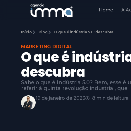
Home
A A
Início
Blog
O que é indústria 5.0: descubra
MARKETING DIGITAL
O que é indústria
descubra
Sabe o que é Indústria 5.0? Bem, esse é 
referir à quinta revolução industrial, que
19 de janeiro de 2023
8 min de leitura