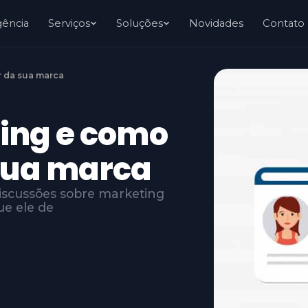
gência
Serviços
Soluções
Novidades
Contato
r da sua marca
ting e como
 sua marca
iscussões sobre marketing
ue ele de