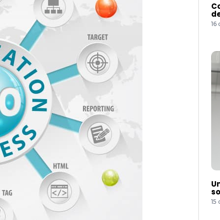
Co
de
16
Um
so
15