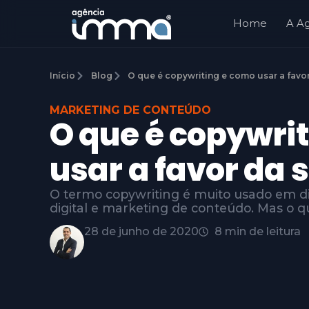
Home
A A
Início
Blog
O que é copywriting e como usar a favo
MARKETING DE CONTEÚDO
O que é copywri
usar a favor da
O termo copywriting é muito usado em d
digital e marketing de conteúdo. Mas o q
28 de junho de 2020
8 min de leitura