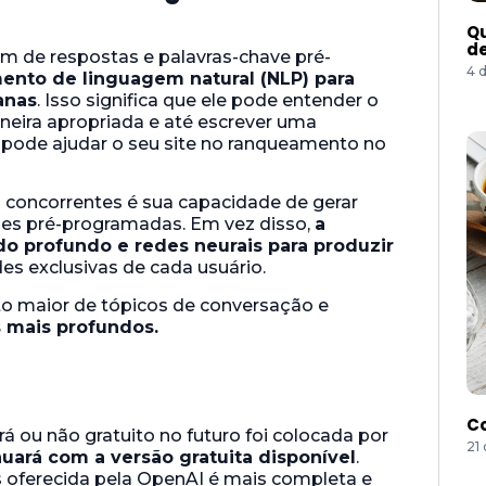
Qu
de
m de respostas e palavras-chave pré-
4 
ento de linguagem natural (NLP) para
anas
. Isso significa que ele pode entender o
eira apropriada e até escrever uma
pode ajudar o seu site no ranqueamento no
s concorrentes é sua capacidade de gerar
ses pré-programadas. Em vez disso,
a
do profundo e redes neurais para produzir
s exclusivas de cada usuário.
o maior de tópicos de conversação e
 mais profundos.
Co
 ou não gratuito no futuro foi colocada por
21
nuará com a versão gratuita disponível
.
s oferecida pela OpenAI é mais completa e