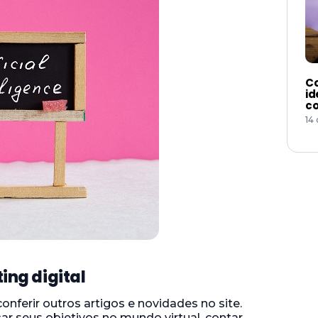
Co
id
co
14
ng digital
conferir outros artigos e novidades no site.
ar seus objetivos no mundo virtual, contar