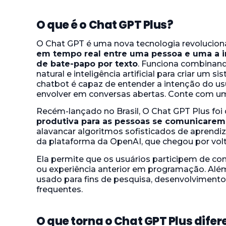
O que é o Chat GPT Plus?
O Chat GPT é uma nova tecnologia revolucion
em tempo real entre uma pessoa e uma a in
de bate-papo por texto
. Funciona combinan
natural e inteligência artificial para criar um s
chatbot é capaz de entender a intenção do usuá
envolver em conversas abertas. Conte com 
Recém-lançado no Brasil, O Chat GPT Plus foi 
produtiva para as pessoas se comunicarem c
alavancar algoritmos sofisticados de aprendi
da plataforma da OpenAI, que chegou por volt
Ela permite que os usuários participem de co
ou experiência anterior em programação. Alé
usado para fins de pesquisa, desenvolvimento
frequentes.
O que torna o Chat GPT Plus difer