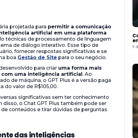
ária projetada para
permitir a comunicação
teligência artificial em uma plataforma
Co
do técnicas de processamento de linguagem
e
istema de diálogo interativo. Esse tipo de
5 
rio, fornecer respostas significativas e se
uma boa
Gestão de Site
para o seu negócio.
desenvolvido para criar
uma forma mais
om uma inteligência artificial
. Ao
zado de máquina, o GPT Plus é a versão paga
a do valor de R$105,00.
nversas significativas sem ter conhecimento
m disso, o Chat GPT Plus também pode ser
 de conteúdos e tirar dúvidas de perguntas
ente das inteligências