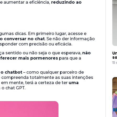
e aumentar a eficiência,
reduzindo ao
lgumas dicas. Em primeiro lugar, acesse e
do conversar no chat
. Se não der informação
esponder com precisão ou eficácia.
Um
a sentido ou não seja o que esperava,
não
so
oferecer mais pormenores
para que a
15
 o chatbot
– como qualquer parceiro de
e compreenda totalmente as suas intenções
em mente, terá a certeza de ter
uma
o chat GPT.