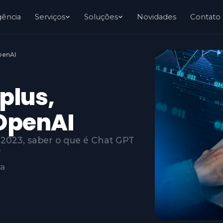
gência
Serviços
Soluções
Novidades
Contato
penAI
plus,
OpenAI
m 2023, saber o que é Chat GPT
e
ra