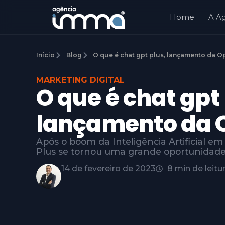
Home
A A
Início
Blog
O que é chat gpt plus, lançamento da O
MARKETING DIGITAL
O que é chat gpt 
lançamento da 
Após o boom da Inteligência Artificial e
Plus se tornou uma grande oportunidad
14 de fevereiro de 2023
8 min de leitu