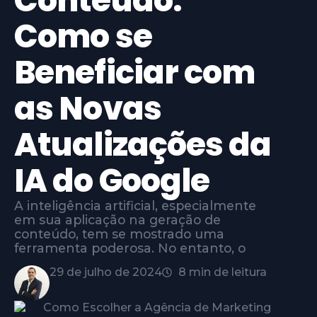
Conteúdo:
Como se
Beneficiar com
as Novas
Atualizações da
IA do Google
A inteligência artificial, especialmente
em sua aplicação na geração de
conteúdo, tem se mostrado uma
ferramenta poderosa. No entanto, o
29 de julho de 2024
8 min de leitura