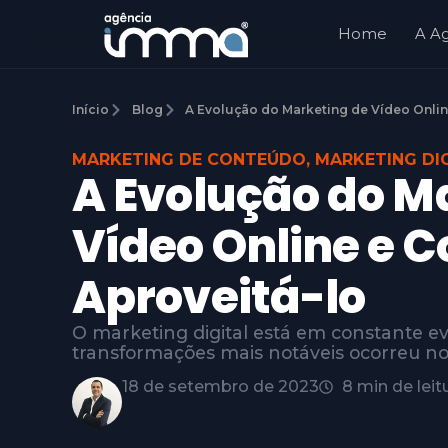
Home
A A
Início
Blog
A Evolução do Marketing de Vídeo Onli
MARKETING DE CONTEÚDO
,
MARKETING DI
A Evolução do M
Vídeo Online e 
Aproveitá-lo
O marketing digital está em constante e
transformações mais notáveis ocorreu no
18 de setembro de 2023
8 min de leit