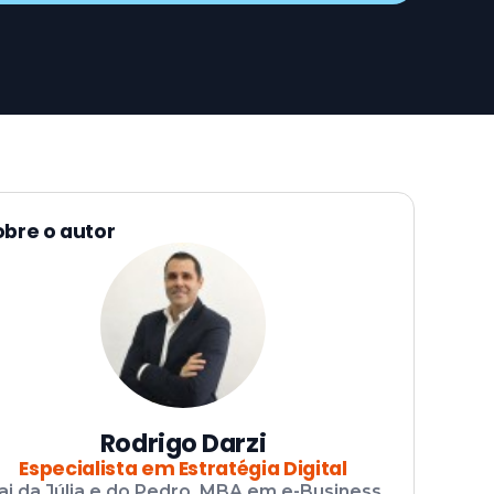
obre o autor
Rodrigo Darzi
Especialista em Estratégia Digital
ai da Júlia e do Pedro. MBA em e-Business