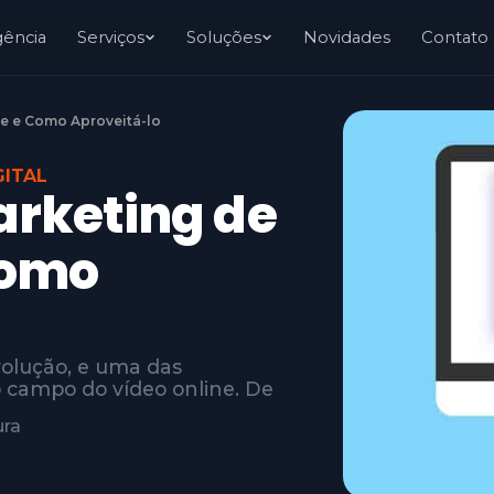
gência
Serviços
Soluções
Novidades
Contato
ne e Como Aproveitá-lo
GITAL
arketing de
Como
volução, e uma das
 campo do vídeo online. De
ura