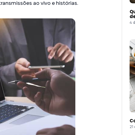
ansmissões ao vivo e histórias.
Qu
de
4 
Co
21