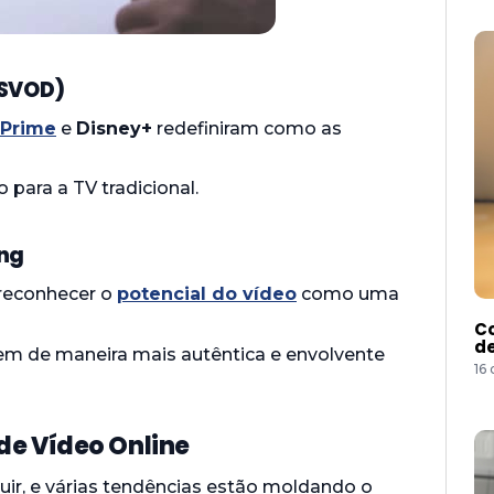
(SVOD)
Prime
e
Disney+
redefiniram como as
 para a TV tradicional.
ing
reconhecer o
potencial do vídeo
como uma
Co
de
em de maneira mais autêntica e envolvente
16
de Vídeo Online
uir, e várias tendências estão moldando o