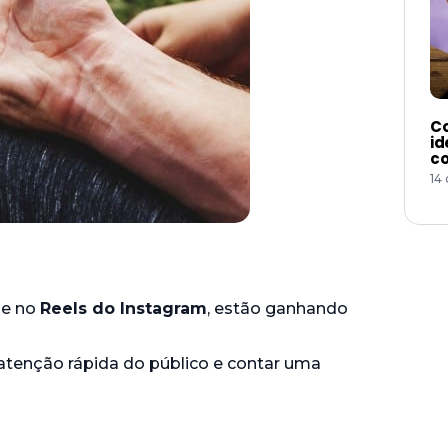
Co
id
co
14
e no
Reels do Instagram
, estão ganhando
 atenção rápida do público e contar uma