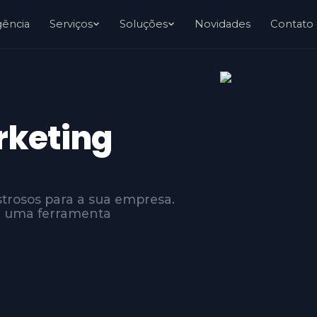
gência
Serviços
Soluções
Novidades
Contato
rketing
trosos para a sua empresa.
 é uma ferramenta