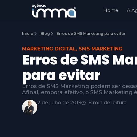
Home
A A
Início
Blog
Erros de SMS Marketing para evitar
MARKETING DIGITAL
,
SMS MARKETING
Erros de SMS Ma
para evitar
Erros de SMS Marketing podem ser desas
Afinal, embora efetivo, o SMS Marketing
2 de julho de 2019
8 min de leitura