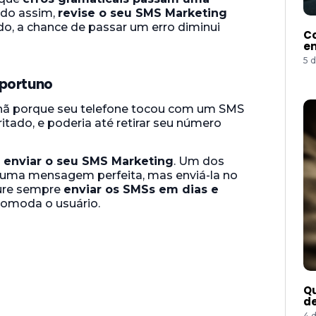
ndo assim,
revise o seu SMS Marketing
o, a chance de passar um erro diminui
Co
e
5 
oportuno
hã porque seu telefone tocou com um SMS
ritado, e poderia até retirar seu número
o enviar o seu SMS Marketing
. Um dos
 uma mensagem perfeita, mas enviá-la no
ocure sempre
enviar os SMSs em dias e
ncomoda o usuário.
Qu
de
4 