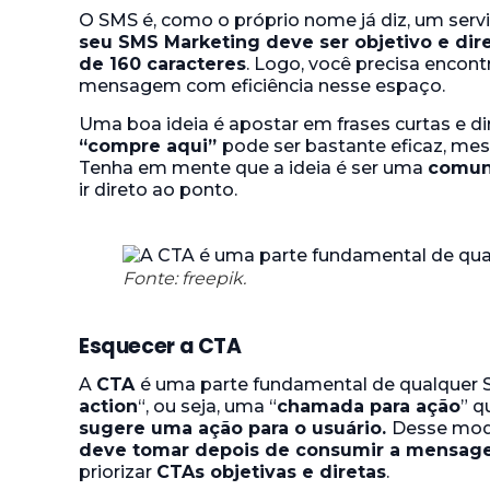
O SMS é, como o próprio nome já diz, um servi
seu SMS Marketing deve ser objetivo e dir
de 160 caracteres
. Logo, você precisa encont
mensagem com eficiência nesse espaço.
Uma boa ideia é apostar em frases curtas e d
“compre aqui”
pode ser bastante eficaz, me
Tenha em mente que a ideia é ser uma
comun
ir direto ao ponto.
Fonte: freepik.
Esquecer a CTA
A
CTA
é uma parte fundamental de qualquer 
action
“, ou seja, uma “
chamada para ação
” 
sugere uma ação para o usuário.
Desse mod
deve tomar depois de consumir a mensa
priorizar
CTAs objetivas e diretas
.