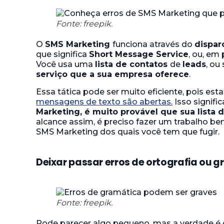
Fonte: freepik.
O
SMS Marketing
funciona através do
dispa
que significa
Short Message Service
, ou, em 
Você usa uma
lista de contatos
de
leads
, ou 
serviço que a sua empresa oferece
.
Essa tática pode ser muito eficiente, pois es
mensagens de texto são abertas.
Isso signifi
Marketing, é muito provável que sua lista
alcance assim, é preciso fazer um trabalho bem
SMS Marketing dos quais você tem que fugir.
Deixar passar erros de ortografia ou 
Fonte: freepik.
Pode parecer algo pequeno, mas a verdade é