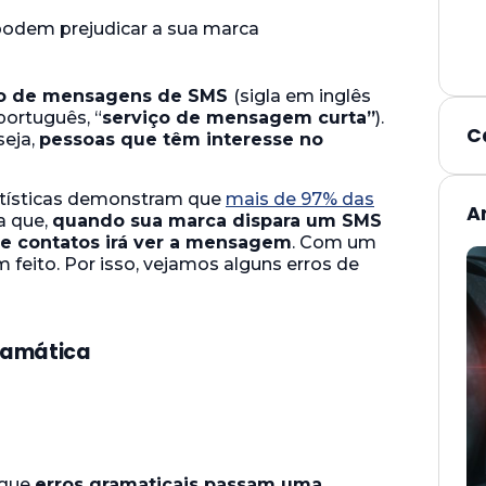
ro de mensagens de SMS
(sigla em inglês
português, “
serviço de mensagem curta”
).
C
seja,
pessoas que têm interesse no
tatísticas demonstram que
mais de 97% das
A
ca que,
quando sua marca dispara um SMS
 de contatos irá ver a mensagem
. Com um
 feito. Por isso, vejamos alguns erros de
gramática
 que
erros gramaticais passam uma