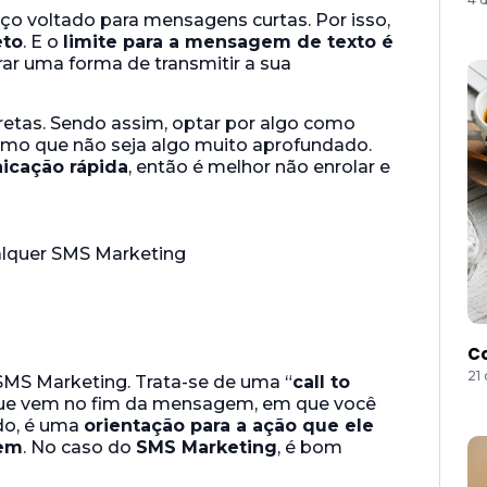
ço voltado para mensagens curtas. Por isso,
eto
. E o
limite para a mensagem de texto é
rar uma forma de transmitir a sua
iretas. Sendo assim, optar por algo como
smo que não seja algo muito aprofundado.
icação rápida
, então é melhor não enrolar e
Co
21
SMS Marketing. Trata-se de uma “
call to
que vem no fim da mensagem, em que você
o, é uma
orientação para a ação que ele
gem
. No caso do
SMS Marketing
, é bom