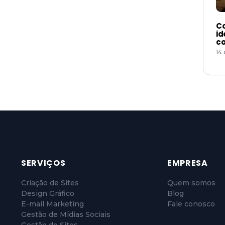
Co
id
co
14
SERVIÇOS
EMPRESA
Criação de Sites
Quem somos
Design Gráfico
Blog
E-mail Marketing
Fale conosco
Gestão de Mídias Sociais
Gestão de Sites