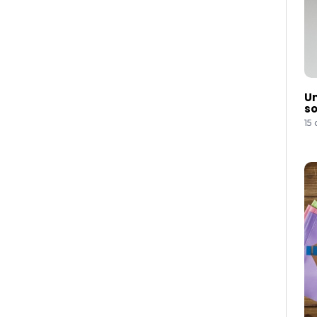
Um
so
15