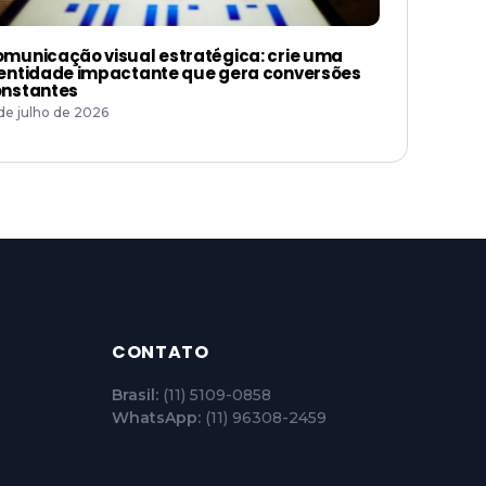
municação visual estratégica: crie uma
entidade impactante que gera conversões
nstantes
 de julho de 2026
CONTATO
Brasil:
(11) 5109-0858
WhatsApp:
(11) 96308-2459