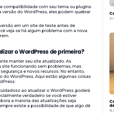
de compatibilidade com seu tema ou plugins.
a versão do WordPress, eles podem quebrar
Co
21
 versão em um site de teste antes de
 você veja se há algum problema com a nova
erem.
lizar o WordPress de primeira?
nte manter seu site atualizado. As
u site funcionando sem problemas, mas
egurança e novos recursos. No entanto,
ão do WordPress. Aqui estão algumas coisas
rdPress:
r cuidadoso ao atualizar o WordPress, poderá
ecialmente verdadeiro se você estiver
bora a maioria das atualizações seja
Co
de
empre existe a possibilidade de que algo dê
16