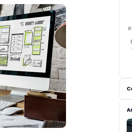
P
C
A