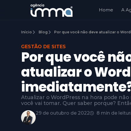
Home
A A
Início
Blog
Por que você não deve atualizar o Wor
GESTÃO DE SITES
Por que você nã
atualizar o Wor
imediatamente
Atualizar o WordPress na hora pode não 
você vai tomar. Quer saber porque? Então
29 de outubro de 2022
8 min de leitur