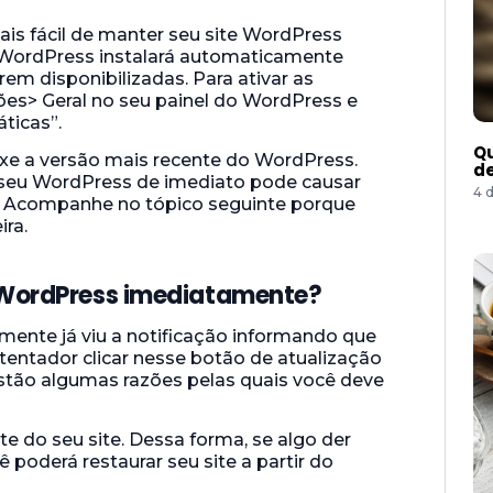
is fácil de manter seu site WordPress
 WordPress instalará automaticamente
m disponibilizadas. Para ativar as
ões> Geral no seu painel do WordPress e
ticas”.
Qu
xe a versão mais recente do WordPress.
de
r seu WordPress de imediato pode causar
4 
e. Acompanhe no tópico seguinte porque
ra.
o WordPress imediatamente?
mente já viu a notificação informando que
tentador clicar nesse botão de atualização
stão algumas razões pelas quais você deve
te do seu site. Dessa forma, se algo der
 poderá restaurar seu site a partir do