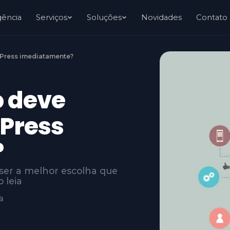
gência
Serviços
Soluções
Novidades
Contato
dPress imediatamente?
o deve
dPress
?
ser a melhor escolha que
 leia
a