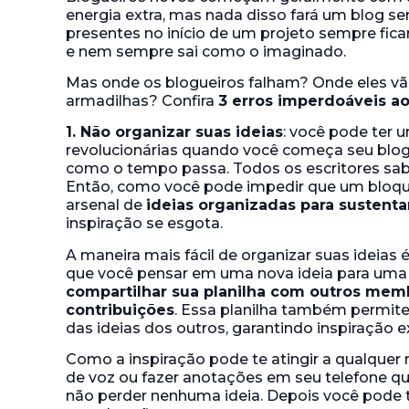
energia extra, mas nada disso fará um blog s
presentes no início de um projeto sempre fic
e nem sempre sai como o imaginado.
Mas onde os blogueiros falham? Onde eles v
armadilhas? Confira
3 erros imperdoáveis ao
1. Não organizar suas ideias
: você pode ter u
revolucionárias quando você começa seu blog.
como o tempo passa. Todos os escritores sabe
Então, como você pode impedir que um bloq
arsenal de
ideias organizadas para sustenta
inspiração se esgota.
A maneira mais fácil de organizar suas ideias
que você pensar em uma nova ideia para uma
compartilhar sua planilha com outros mem
contribuições
. Essa planilha também permi
das ideias dos outros, garantindo inspiração e
Como a inspiração pode te atingir a qualqu
de voz ou fazer anotações em seu telefone q
não perder nenhuma ideia. Depois você pode tr