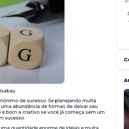
P
C
A
ixabay.
inônimo de sucesso. Se planejando muita
Há uma abundância de formas de deixar seu
ê é bom e criativo se você já começa sem um
m sucesso.
ma quantidade enorme de ideias e muita