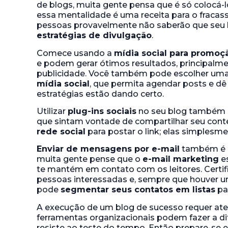
de blogs, muita gente pensa que é só colocá-l
essa mentalidade é uma receita para o fracass
pessoas provavelmente não saberão que seu 
estratégias de divulgação
.
Comece usando a
mídia social para promoç
e podem gerar ótimos resultados, principalme
publicidade. Você também pode escolher um
mídia social
, que permita agendar posts e dê 
estratégias estão dando certo.
Utilizar
plug-ins sociais
no seu blog também p
que sintam vontade de compartilhar seu conte
rede social
para postar o link; elas simplesm
Enviar de mensagens por e-mail
também é u
muita gente pense que o
e-mail marketing
es
te mantém em contato com os leitores. Certif
pessoas interessadas e, sempre que houver u
pode
segmentar seus contatos em listas
par
A execução de um blog de sucesso requer at
ferramentas organizacionais podem fazer a di
resiste ao teste do tempo. Então prepare-se e