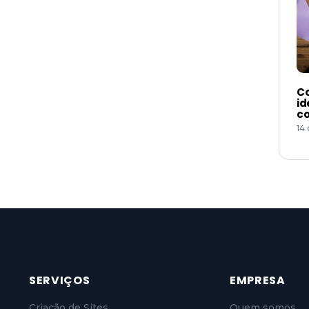
Co
id
co
14
SERVIÇOS
EMPRESA
Criação de Sites
Quem somos