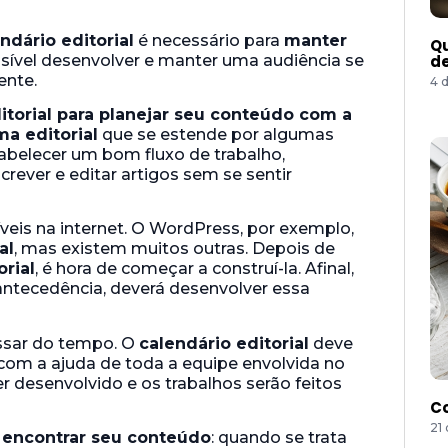
ndário editorial
é necessário para
manter
Qu
ssível desenvolver e manter uma audiência se
de
ente.
4 
itorial para planejar seu conteúdo com a
a editorial
que se estende por algumas
belecer um bom fluxo de trabalho,
rever e editar artigos sem se sentir
veis na internet. O WordPress, por exemplo,
al
, mas existem muitos outras. Depois de
orial
, é hora de começar a construí-la. Afinal,
ntecedência, deverá desenvolver essa
assar do tempo. O
calendário editorial
deve
 com a ajuda de toda a equipe envolvida no
er desenvolvido e os trabalhos serão feitos
Co
21
 encontrar seu conteúdo
: quando se trata