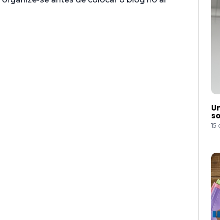
Um
so
15