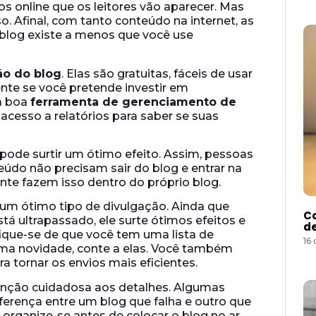
os online que os leitores vão aparecer. Mas
o. Afinal, com tanto conteúdo na internet, as
blog existe a menos que você use
ão do blog
. Elas são gratuitas, fáceis de usar
nte se você pretende investir em
a boa
ferramenta de gerenciamento de
acesso a relatórios para saber se suas
ode surtir um ótimo efeito. Assim, pessoas
údo não precisam sair do blog e entrar na
ente fazem isso dentro do próprio blog.
m ótimo tipo de divulgação. Ainda que
Co
tá ultrapassado, ele surte ótimos efeitos e
de
ique-se de que você tem uma lista de
16
ma novidade, conte a elas. Você também
a tornar os envios mais eficientes.
enção cuidadosa aos detalhes. Algumas
ferença entre um blog que falha e outro que
 organize-se antes de colocar o blog no ar