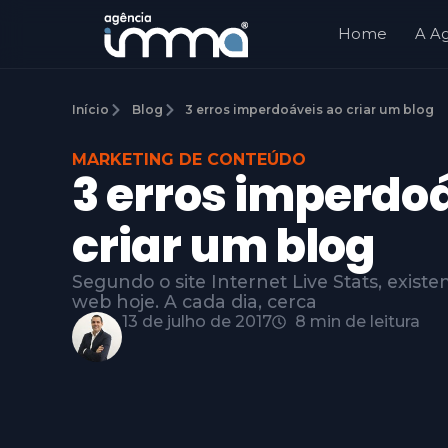
Home
A A
Início
Blog
3 erros imperdoáveis ao criar um blog
MARKETING DE CONTEÚDO
3 erros imperdo
criar um blog
Segundo o site Internet Live Stats, existe
web hoje. A cada dia, cerca
13 de julho de 2017
8 min de leitura