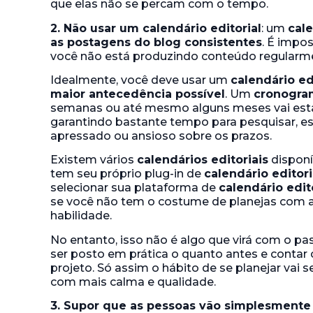
que elas não se percam com o tempo.
2. Não usar um calendário editorial
: um
cale
as postagens do blog consistentes
. É impo
você não está produzindo conteúdo regularm
Idealmente, você deve usar um
calendário ed
maior antecedência possível
. Um
cronogram
semanas ou até mesmo alguns meses vai esta
garantindo bastante tempo para pesquisar, esc
apressado ou ansioso sobre os prazos.
Existem vários
calendários editoriais
disponí
tem seu próprio plug-in de
calendário editori
selecionar sua plataforma de
calendário edit
se você não tem o costume de planejas com a
habilidade.
No entanto, isso não é algo que virá com o p
ser posto em prática o quanto antes e contar
projeto. Só assim o hábito de se planejar vai s
com mais calma e qualidade.
3. Supor que as pessoas vão simplesmente