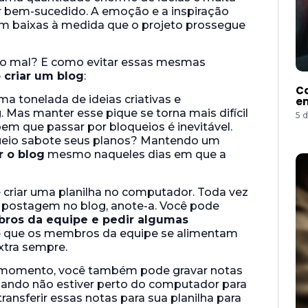
er bem-sucedido. A emoção e a inspiração
am baixas à medida que o projeto prossegue
ão mal? E como evitar essas mesmas
 criar um blog
:
Co
ma tonelada de ideias criativas e
e
 Mas manter esse pique se torna mais difícil
5 
m que passar por bloqueios é inevitável.
ueio sabote seus planos? Mantendo um
r o blog
mesmo naqueles dias em que a
 é criar uma planilha no computador. Toda vez
 postagem no blog, anote-a. Você pode
bros da equipe e pedir algumas
te que os membros da equipe se alimentam
xtra sempre.
er momento, você também pode gravar notas
uando não estiver perto do computador para
ansferir essas notas para sua planilha para