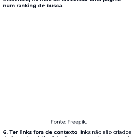
Fonte: Freepik.
6. Ter links fora de contexto
: links não são criados
de forma igual. Um link não contextual, por exemplo,
ficará fora de lugar e completamente separado do
conteúdo. Uma vez que este
link não está
integrado com o conteúdo
, as pessoas (e os
mecanismos de busca) vão percebê-lo como
irrelevante.
Um
link fora de contexto
pode ser uma série de
coisas diferentes. Mas, simplificando, se o link não
aparece naturalmente dentro da página e/ou do
conteúdo então ele é considerado fora de contexto.
Esses links não agregam valor para o público ou seu
negócio e eles realmente podem afetar
negativamente o
SEO
.
7. Fazer trocas de links
: uma
troca de links
é