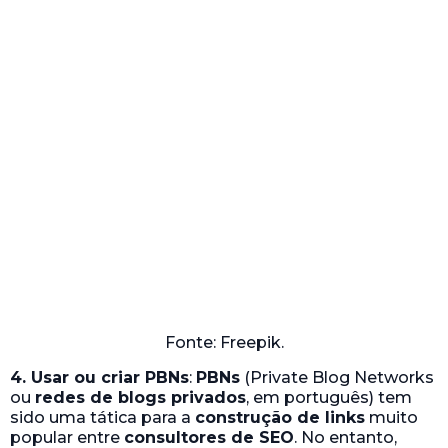
Fonte: Freepik.
4. Usar ou criar PBNs
:
PBNs
(Private Blog Networks
ou
redes de blogs privados
, em português) tem
sido uma tática para a
construção de links
muito
popular entre
consultores de SEO
. No entanto,
atualmente usar as
PBNs
é tão irrelevante quanto
quaisquer outras táticas desta lista (na verdade, ela
se tornou irrelevante há vários anos).
Basicamente,
uma PBN é uma rede de blogs que
foram criados exclusivamente com o propósito
de construir links entre si e com outros sites
.
Eles são sites básicos, disfarçados de blogs, que o
Google
tem colocado em “listas negras” com base
em suas atividades de links. Geralmente, se você vê
alguém vendendo links, é para serem colocados em
PBNs
.
Se o
PBN
ainda não está numa
lista negra do
Google
, você realmente pode acabar subindo
bastante nos rankings de pesquisa. Porém, a equipe