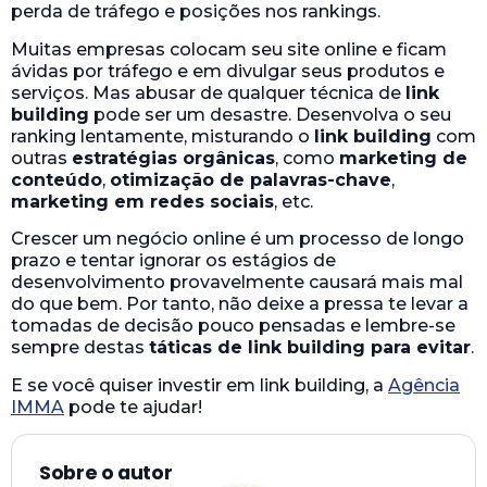
sempre destas
táticas de link building para evitar
.
E se você quiser investir em link building, a
Agência
IMMA
pode te ajudar!
Sobre o autor
Rodrigo Darzi
Especialista em Estratégia Digital
Pai da Júlia e do Pedro. MBA em e-Business
pela FGV. Pós-graduado em Marketing Digital
pelo Instituto Líbano. Formado em
Administração de Empresas pelo IBMEC.