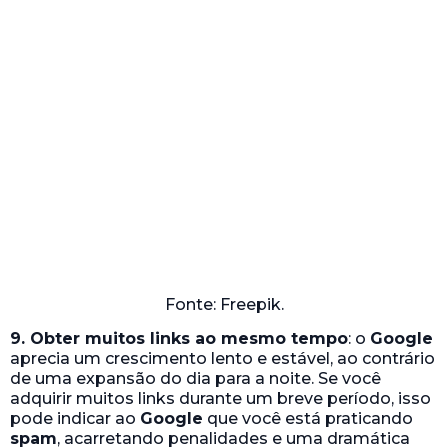
9. Obter muitos links ao mesmo tempo
: o
Google
aprecia um crescimento lento e estável, ao contrário
de uma expansão do dia para a noite. Se você
adquirir muitos links durante um breve período, isso
pode indicar ao
Google
que você está praticando
spam
, acarretando penalidades e uma dramática
perda de tráfego e posições nos rankings.
Muitas empresas colocam seu site online e ficam
ávidas por tráfego e em divulgar seus produtos e
serviços. Mas abusar de qualquer técnica de
link
building
pode ser um desastre. Desenvolva o seu
ranking lentamente, misturando o
link building
com
outras
estratégias orgânicas
, como
marketing de
conteúdo
,
otimização de palavras-chave
,
marketing em redes sociais
, etc.
Crescer um negócio online é um processo de longo
prazo e tentar ignorar os estágios de
desenvolvimento provavelmente causará mais mal
do que bem. Por tanto, não deixe a pressa te levar a
tomadas de decisão pouco pensadas e lembre-se