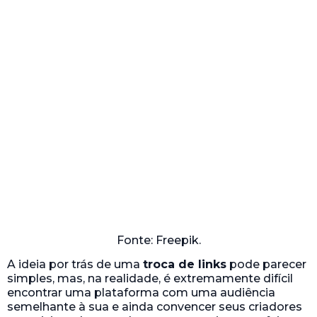
Fonte: Freepik.
A ideia por trás de uma
troca de links
pode parecer
simples, mas, na realidade, é extremamente difícil
encontrar uma plataforma com uma audiência
semelhante à sua e ainda convencer seus criadores
a participar da troca. Isso sem mencionar o efeito
que pode ter no seu
desempenho de SEO
. Para se
manter seguro, é melhor evitar essa tática.
8. Usar fóruns e comentários em blogs
: claro, o
comentário do fórum ou do blog não é exatamente
ruim, desde que seja relevante para o tópico e
pareça uma observação que alguém realmente
faria. Mas se você usar essa tática apenas para
promover seu negócio e fazer um link para seu site,
muitos webmasters podem ver isso como
spam
,
excluindo seus comentários.
Além disso, o
algoritmo do Google
desvalorizou
significativamente a importância dos comentários
em blogs e links em fóruns, de modo que o esforço