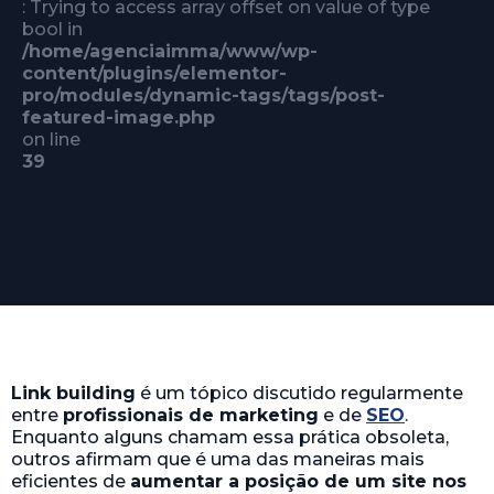
: Trying to access array offset on value of type
bool in
/home/agenciaimma/www/wp-
content/plugins/elementor-
pro/modules/dynamic-tags/tags/post-
featured-image.php
on line
39
Link building
é um tópico discutido regularmente
entre
profissionais de marketing
e de
SEO
.
Enquanto alguns chamam essa prática obsoleta,
outros afirmam que é uma das maneiras mais
eficientes de
aumentar a posição de um site nos