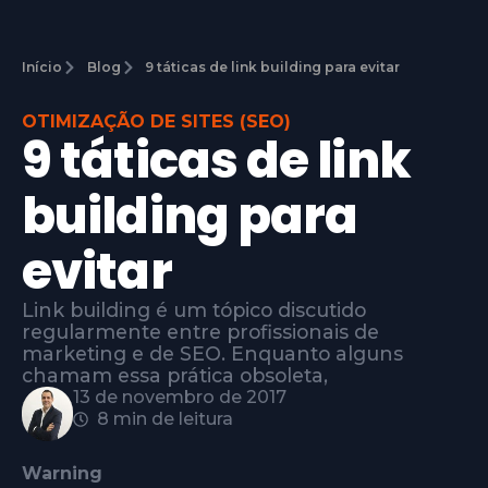
Início
Blog
9 táticas de link building para evitar
OTIMIZAÇÃO DE SITES (SEO)
9 táticas de link
building para
evitar
Link building é um tópico discutido
regularmente entre profissionais de
marketing e de SEO. Enquanto alguns
chamam essa prática obsoleta,
13 de novembro de 2017
8 min de leitura
Warning