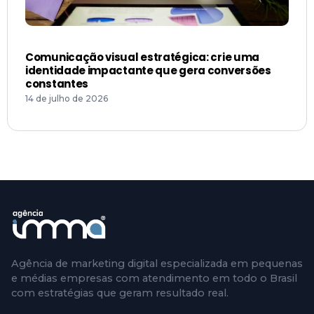
Agência de marketing digital especializada em pequenas
e médias empresas com atendimento em todo o Brasil
com estratégias que geram resultado real.
SERVIÇOS
Criação de Sites
Design Gráfico
E-mail Marketing
Gestão de Mídias Sociais
Gestão de Sites
Google Ads
Lojas Virtuais
SEO
Inbound Marketing