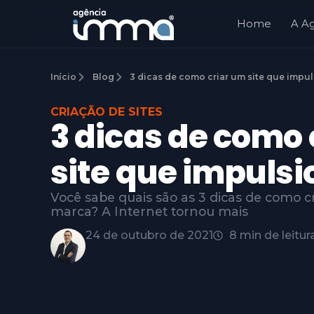
Home
A A
Início
Blog
3 dicas de como criar um site que impu
CRIAÇÃO DE SITES
3 dicas de como 
site que impuls
Você sabe quais são as 3 dicas de como c
marca? A Internet tornou mais
24 de outubro de 2021
8 min de leitur