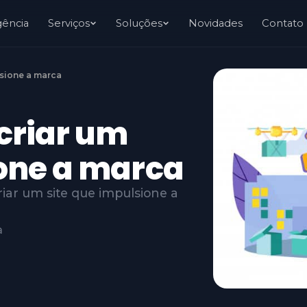
gência
Serviços
Soluções
Novidades
Contato
lsione a marca
criar um
ione a marca
riar um site que impulsione a
a