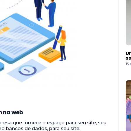
Um
so
15
m na web
sa que fornece o espaço para seu site, seu
mo bancos de dados, para seu site.