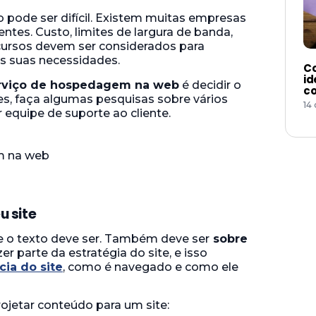
ode ser difícil. Existem muitas empresas
ntes. Custo, limites de largura de banda,
cursos devem ser considerados para
às suas necessidades.
Co
id
rviço de hospedagem na web
é decidir o
co
es, faça algumas pesquisas sobre vários
14
 equipe de suporte ao cliente.
u site
e o texto deve ser. Também deve ser
sobre
er parte da estratégia do site, e isso
cia do site
, como é navegado e como ele
ojetar conteúdo para um site: