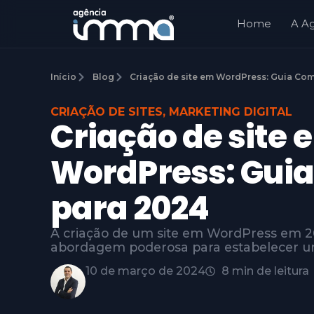
Home
A A
Início
Blog
Criação de site em WordPress: Guia Co
CRIAÇÃO DE SITES
,
MARKETING DIGITAL
Criação de site 
WordPress: Gui
para 2024
A criação de um site em WordPress em 
abordagem poderosa para estabelecer uma
10 de março de 2024
8 min de leitura