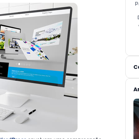
P
C
A