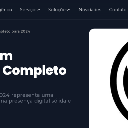
gência
Serviços
Soluções
Novidades
Contato
mpleto para 2024
em
a Completo
2024 representa uma
 presença digital sólida e