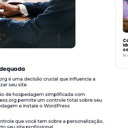
Co
id
co
14
adequada
g é uma decisão crucial que influencia a
ar seu site.
ão de hospedagem simplificada com
ess.org permite um controle total sobre seu
edagem e instale o WordPress
ontrole que você tem sobre a personalização,
o seu site profissional.