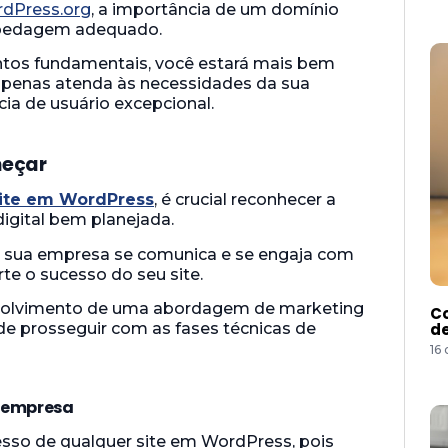
dPress.org
, a importância de um domínio
spedagem adequado.
os fundamentais, você estará mais bem
penas atenda às necessidades da sua
a de usuário excepcional.
meçar
site em WordPress
, é crucial reconhecer a
igital bem planejada.
mo sua empresa se comunica e se engaja com
te o sucesso do seu site.
envolvimento de uma abordagem de marketing
Co
de
 de prosseguir com as fases técnicas de
16
a empresa
esso de qualquer site em WordPress, pois