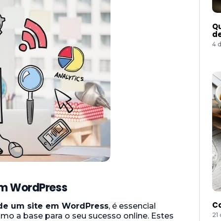
Qu
de
4 
em WordPress
Co
 de um site em WordPress
, é essencial
o a base para o seu sucesso online. Estes
21