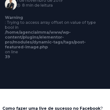
1 de novembro de 2019
8 min de leitura
Warning
: Trying to access array offset on value of type
bool in
/home/agenciaimma/www/wp-
content/plugins/elementor-
pro/modules/dynamic-tags/tags/post-
featured-image.php
on line
39
Como fazer uma live de sucesso no Facebook
?