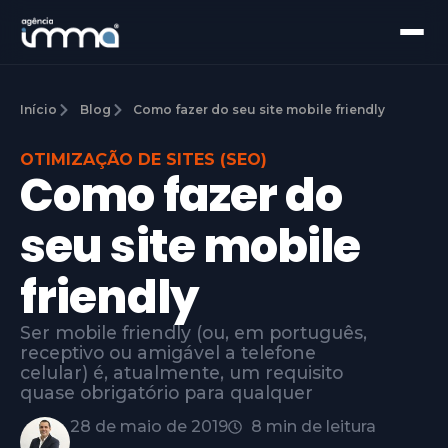
Início
Blog
Como fazer do seu site mobile friendly
OTIMIZAÇÃO DE SITES (SEO)
Como fazer do
seu site mobile
friendly
Ser mobile friendly (ou, em português,
receptivo ou amigável a telefone
celular) é, atualmente, um requisito
quase obrigatório para qualquer
28 de maio de 2019
8 min de leitura