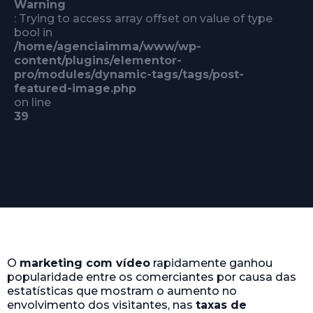
Warning
: Trying to access array offset on value of type
bool in
/home/agenciaimma/www/wp-
content/plugins/elementor-
pro/modules/dynamic-tags/tags/post-
featured-image.php
on line
39
O
marketing com vídeo
rapidamente ganhou
popularidade entre os comerciantes por causa das
estatísticas que mostram o aumento no
envolvimento dos visitantes, nas
taxas de