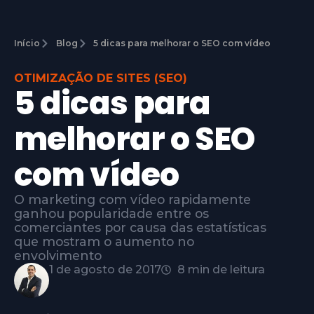
Início
Blog
5 dicas para melhorar o SEO com vídeo
OTIMIZAÇÃO DE SITES (SEO)
5 dicas para
melhorar o SEO
com vídeo
O marketing com vídeo rapidamente
ganhou popularidade entre os
comerciantes por causa das estatísticas
que mostram o aumento no
envolvimento
1 de agosto de 2017
8 min de leitura