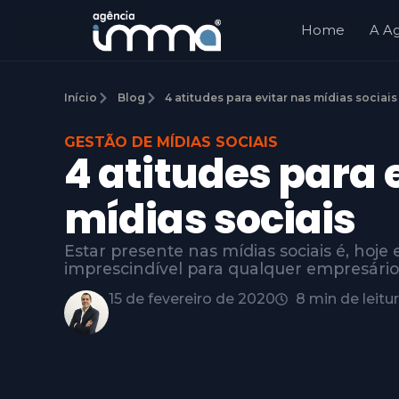
Home
A A
Início
Blog
4 atitudes para evitar nas mídias sociais
GESTÃO DE MÍDIAS SOCIAIS
4 atitudes para 
mídias sociais
Estar presente nas mídias sociais é, hoje 
imprescindível para qualquer empresário 
15 de fevereiro de 2020
8 min de leitu