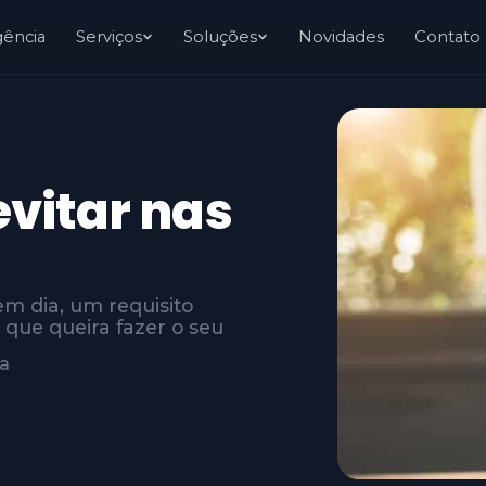
gência
Serviços
Soluções
Novidades
Contato
evitar nas
em dia, um requisito
que queira fazer o seu
ra