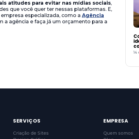
ais atitudes para evitar nas mídias sociais
,
des que você quer ter nessas plataformas. E,
ma empresa especializada, como a
Agência
m a agência e faça já um orçamento para a
Co
id
co
14
SERVIÇOS
EMPRESA
Criação de Sites
Quem somos