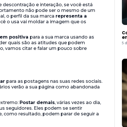
 descontração e interação, se você está
portamento não pode ser o mesmo de um
al, o perfil da sua marca
representa a
ocê o usa vai moldar a imagem que os
Co
e
em positiva
para a sua marca usando as
er quais são as atitudes que podem
5 
ão, vamos citar e falar um pouco sobre
lar
para as postagens nas suas redes sociais.
suários verão a sua página como abandonada
 extremo:
Postar demais
, várias vezes ao dia,
s seguidores. Eles podem se sentir
e, como resultado, podem parar de seguir a